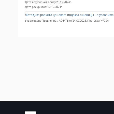
Дата вступления в силу 23.12.2024г.
Дата раскрытия: 17.12.2024г.
Методика расчета ценового индекса пшеницы на условиях
Утверждена Правлением АО НТБ от 24.07.2023, Протокол № 324